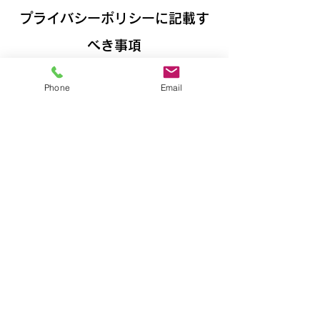
プライバシーポリシーに記載す
べき事項
一般に、プライバシーポリシーに
は次のような事項が明記されてい
Phone
Email
ます：ウェブサイトが収集する情
報の種類とその収集方法、ウェブ
サイトがこの種の情報を収集する
理由についての説明、第三者との
情報の共有に関するウェブサイト
の運用方法、訪問者や顧客が関連
するプライバシーの権利と個人保
護法等に基づいて権利を行使する
方法、未成年者のデータ収集に関
する特定の運用方法など。
詳しくは、当社ヘルプセンター記
事「
プライバシーポリシーを作成
する
」を参照してください。